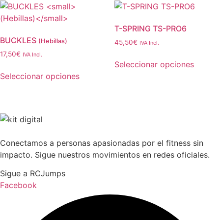
múltiples
variantes.
T-SPRING TS-PRO6
Las
BUCKLES
opciones
(Hebillas)
45,50
€
IVA Incl.
se
17,50
€
IVA Incl.
Seleccionar opciones
pueden
Este
Seleccionar opciones
elegir
Este
producto
en
producto
tiene
la
tiene
múltiples
página
múltiples
variantes.
de
variantes.
Las
producto
Conectamos a personas apasionadas por el fitness sin
Las
opciones
impacto. Sigue nuestros movimientos en redes oficiales.
opciones
se
se
pueden
Sigue a RCJumps
pueden
elegir
Facebook
elegir
en
en
la
la
página